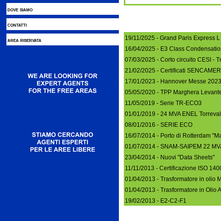
dove siamo
contatti
19/11/2025 - Grand Paris Express L
area riservata
16/04/2025 - E3 Class Condensatio
07/03/2025 - Corto circuito CESI - T
21/02/2025 - Certificati SENCAMER
17/01/2023 - Hannover Messe 202
05/05/2020 - TPP Marghera Levant
11/05/2019 - Serie TR-ECO3
01/01/2019 - 24 MVA ENEL Torreval
08/01/2016 - SERIE ECO
16/07/2014 - Porto di Rotterdam "M
01/07/2014 - SNAM-SAIPEM 22 MVA 
23/04/2014 - Nuovi "Data Sheets"
11/11/2013 - Certificazione ISO 14
01/04/2013 - Trasformatore in olio 
01/04/2013 - Trasformatore in Olio 
19/02/2013 - E2-C2-F1