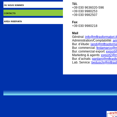
Tél.
ou nous sommes
+39 030 9636020-596
+39 030 9980253
contacts
+39 030 9982507
area riservata
Fax
+39 030 9980218
Mail
Général:
info@mftrasformatori.it
Administration/Comptabilité:
am
Bur. d’étude:
landi@mftrasformat
Bur. commercial:
festamarco@mft
Bur. commercial export:
export@
Marketing & agents:
export2@mft
Bur. d’achats:
gardani@mftrasfor
Lab. Service:
beduschi@mftrasfo