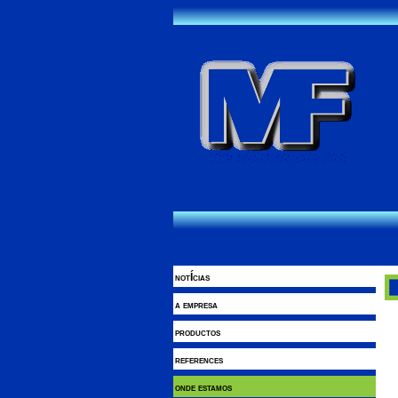
notÍcias
a empresa
productos
references
onde estamos