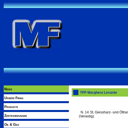
News
TPP Marghera Levante
Unsere Firma
Produkte
N. 14 St. Giessharz- und Öltr
Zertifizierungen
(Venedig).
Oil & Gas